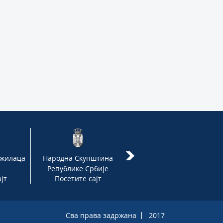
ужилаца
Народна Скупштина
Државно
Републике Србије
правобранилаштво
јт
Посетите сајт
Посетите сајт
Сва права задржана
2017