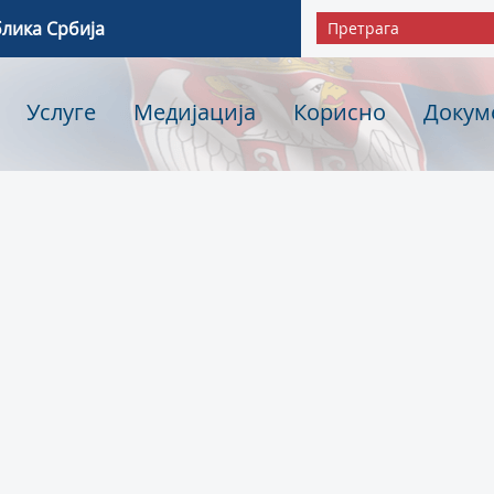
блика Србија
Услуге
Медијација
Корисно
Докум