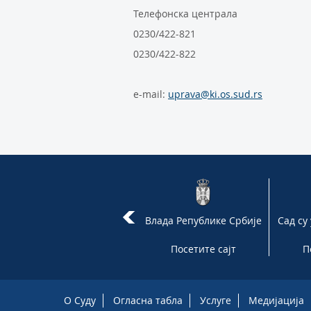
Телефонска централа
0230/422-821
0230/422-822
e-mail:
uprava@ki.os.sud.rs
Портал "Пиштаљка"
Влада Републике Србије
Сад су
Посетите сајт
Посетите сајт
П
O Суду
Огласна табла
Услуге
Медијација