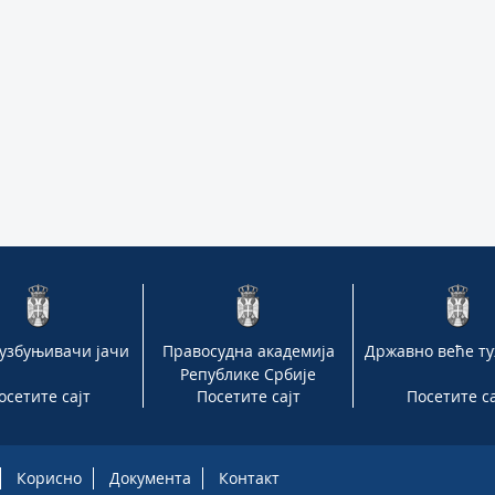
 узбуњивачи јачи
Правосудна академија
Државно веће т
Републике Србије
осетите сајт
Посетите сајт
Посетите са
Корисно
Документа
Контакт